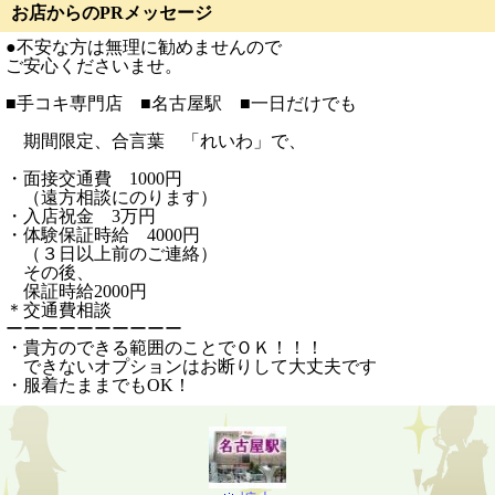
お店からのPRメッセージ
●不安な方は無理に勧めませんので
ご安心くださいませ。
■手コキ専門店 ■名古屋駅 ■一日だけでも
期間限定、合言葉 「れいわ」で、
・面接交通費 1000円
（遠方相談にのります）
・入店祝金 3万円
・体験保証時給 4000円
（３日以上前のご連絡）
その後、
保証時給2000円
＊交通費相談
ーーーーーーーーーー
・貴方のできる範囲のことでＯＫ！！！
できないオプションはお断りして大丈夫です
・服着たままでもOK！