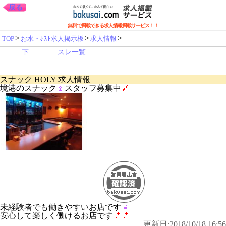
戻る
無料で掲載できる求人情報掲載サービス！！
>
>
>
TOP
お水・ﾎｽﾄ求人掲示板
求人情報
下
スレ一覧
スナック HOLY 求人情報
境港のスナック
スタッフ募集中
未経験者でも働きやすいお店です
安心して楽しく働けるお店です
更新日:2018/10/18 16:56