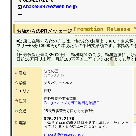
snake849@ezweb.ne.jp
Promotion Release 
お店からのPRメッセージ
■当店に在籍する女の子には、他のどのお店よりもたくさん稼いで
フリー65分10000円が1本あたりの平均支給額です。本指名の
す。
1日最低保証最高35000円！(勤務時間の長さ、勤務態度により
日給10万円以上可、月給150万円以上可！どのお店よりも早く
萌えの匠
店名
(モエノタクミ)
業種
デリバリーヘルス
エリア
長野
長野県長野市権堂町
住所
Googleマップで周辺地図を確認
交通
JR長野駅善光寺口から徒歩7分
026-217-2170
電話
「爆サイ.comの求人情報を見て応募しました」 と言
って頂けると話がスムーズになります。
snake849@ezweb.ne.jp