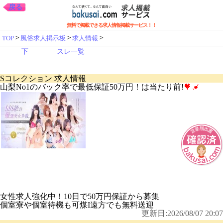
戻る
無料で掲載できる求人情報掲載サービス！！
>
>
>
TOP
風俗求人掲示板
求人情報
下
スレ一覧
Sコレクション 求人情報
山梨No1のバック率で最低保証50万円！は当たり前!
女性求人強化中！10日で50万円保証から募集
個室寮や個室待機も可煤I遠方でも無料送迎
更新日:2026/08/07 20:07