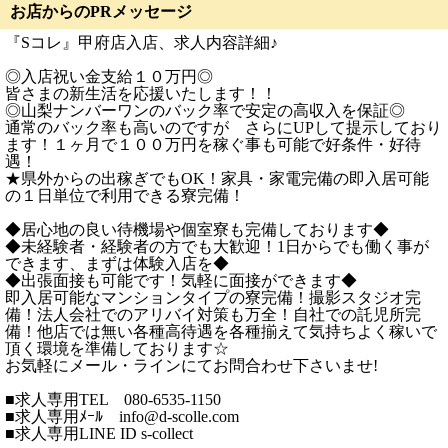
お店からのPRメッセージ
『Sコレ』甲府店入店、求人内容詳細♪
◎入店祝い金支給１０万円◎
皆さまの新生活を応援いたします！！
◎山梨ナンバーワンのバック率で安定の高収入を保証◎
通常のバック率も高いのですが さらにUPして提示しており
ます！１ヶ月で１００万円を稼ぐ事も可能で好条件・好待
遇！
★県外からの出稼ぎでもOK！家具・家電完備の即入居可能
の１日単位で利用できる寮完備！
◆居心地の良い待機場や個室寮も完備しております◆
◆未経験者・経験者の方でも大歓迎！1日からでも働く事が
できます、まずは体験入店を◆
◆出張面接も可能です！気軽に面接ができます◆
即入居可能なマンションタイプの寮完備！撮影スタジオ完
備！法人会社でのアリバイ対策も万全！自社での託児所完
備！他店では無い各種高待遇を各種揃えて気持ちよく稼いで
頂く環境を準備しております☆
お気軽にメール・ラインにてお問合わせ下さいませ!
■求人専用TEL 080-6535-1150
■求人専用ﾒｰﾙ info@d-scolle.com
■求人専用LINE ID s-collect