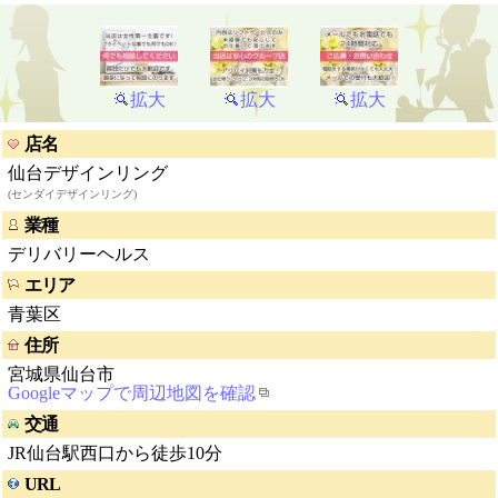
拡大
拡大
拡大
店名
仙台デザインリング
(センダイデザインリング)
業種
デリバリーヘルス
エリア
青葉区
住所
宮城県仙台市
Googleマップで周辺地図を確認
交通
JR仙台駅西口から徒歩10分
URL