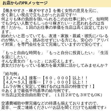
お店からのPRメッセージ
【働きやすさ・稼ぎやすさ】を働く女性の意見を元に、
全く新しい視点で立ち上がったお店です^^
何よりも体の負担を強いられるこのお仕事に於いて、短時間
でも少ない人数でもしっかり稼ぎたい‥と思われるのは当
然！だから、１回のお仕事の単価を当店は高く設定しており
ます。
始めたいと思っていても、友達・家族・親戚・彼氏にバレる
のが怖い。。と、踏み出せずにいる方にも、安心の「アリバ
イ対策」を専門会社を立て完備していますので安心です。
「もっと自由な時間を」「もっと自分に投資したい」「生活
を楽にしたい」
そんな貴女の「もっと」にお応えします。
貴女だけがもっている魅力を最大限に活かしてみませんか？
『給与例』
【３人〜４人】接客‥【６０，０００】以上！！
【４人〜５人】接客‥【７０，０００】以上！！
【ムラが無く安定して稼げるのは当店の特徴です！】
※あくまで最低平均基準の給与例です。
※当店は完全自由出勤です。（１日２Hでも３HでもOK）
交通費補助や寮完備などの待遇も揃えておりますので、
是非、一度ご連絡ください^^お話を聞くだけでも結構です♪