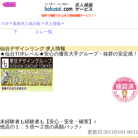
戻る
無料で掲載できる求人情報掲載サービス！！
>
>
>
TOP
風俗求人掲示板
求人情報
下
スレ一覧
仙台デザインリング 求人情報
★仙台TOPレベル★安心の優良大手グループ・抜群の安定感！
未経験者も経験者も【安心・安全・確実】♪
他店の１．５倍〜２倍の高額バック♪
更新日:2013/03/01 00:11